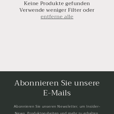
Keine Produkte gefunden
r
Verwende weniger Filter oder
i
entferne alle
e
:
Abonnieren Sie unsere
E-Mails
Abonnieren Sie unseren Newsletter, um Insider-
News, Produktneuheiten und mehr zu erhalten.