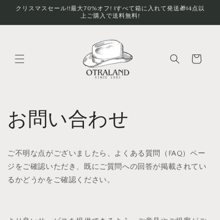
コンテ
クリスマスセール!!最大70%オフ! ‖すべて箱に入れて発送🎁‖4点以
ンツに
上ご購入で送料無料!
進む
カ
ー
ト
お問い合わせ
ご不明な点がございましたら、よくある質問（FAQ）ペー
ジをご確認いただき、既にご質問への回答が掲載されてい
るかどうかをご確認ください。