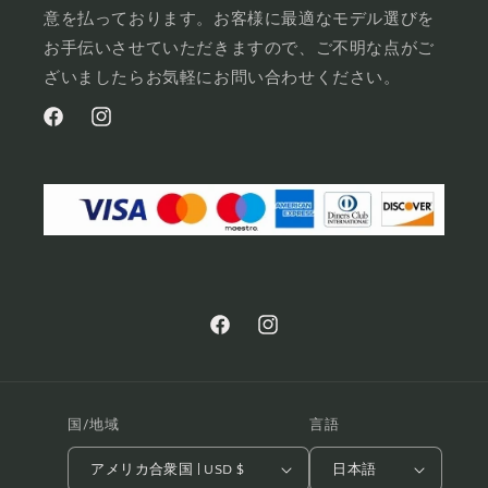
意を払っております。お客様に最適なモデル選びを
お手伝いさせていただきますので、ご不明な点がご
ざいましたらお気軽にお問い合わせください。
Facebook
イ
ン
ス
タ
グ
ラ
ム
Facebook
イ
ン
ス
タ
国/地域
言語
グ
アメリカ合衆国 | USD $
日本語
ラ